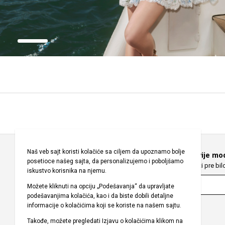
Možete doći
Odaberite Zemlju
Prijavite se za najnovije mo
Saznajte najnovije modne vesti pre bi