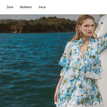
Žene
Muškarci
Deca