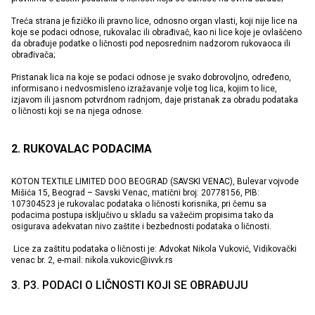
Treća strana je fizičko ili pravno lice, odnosno organ vlasti, koji nije lice na
koje se podaci odnose, rukovalac ili obrađivač, kao ni lice koje je ovlašćeno
da obrađuje podatke o ličnosti pod neposrednim nadzorom rukovaoca ili
obrađivača;
Pristanak lica na koje se podaci odnose je svako dobrovoljno, određeno,
informisano i nedvosmisleno izražavanje volje tog lica, kojim to lice,
izjavom ili jasnom potvrdnom radnjom, daje pristanak za obradu podataka
o ličnosti koji se na njega odnose.
2. RUKOVALAC PODACIMA
KOTON TEXTILE LIMITED DOO BEOGRAD (SAVSKI VENAC), Bulevar vojvode
Mišića 15, Beograd – Savski Venac, matični broj: 20778156, PIB:
107304523 je rukovalac podataka o ličnosti korisnika, pri čemu sa
podacima postupa isključivo u skladu sa važećim propisima tako da
osigurava adekvatan nivo zaštite i bezbednosti podataka o ličnosti.
Lice za zaštitu podataka o ličnosti je: Advokat Nikola Vuković, Vidikovački
venac br. 2, e-mail: nikola.vukovic@ivvk.rs
3. P3. PODACI O LIČNOSTI KOJI SE OBRAĐUJU