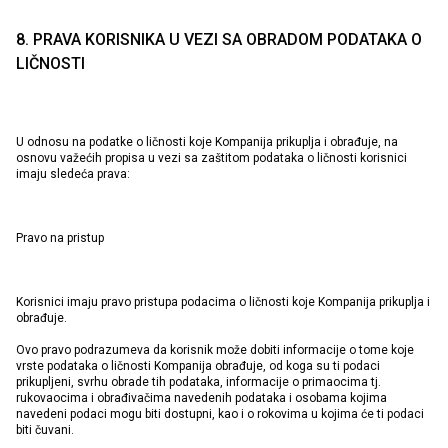
8. PRAVA KORISNIKA U VEZI SA OBRADOM PODATAKA O
LIČNOSTI
U odnosu na podatke o ličnosti koje Kompanija prikuplja i obrađuje, na
osnovu važećih propisa u vezi sa zaštitom podataka o ličnosti korisnici
imaju sledeća prava:
Pravo na pristup
Korisnici imaju pravo pristupa podacima o ličnosti koje Kompanija prikuplja i
obrađuje.
Ovo pravo podrazumeva da korisnik može dobiti informacije o tome koje
vrste podataka o ličnosti Kompanija obrađuje, od koga su ti podaci
prikupljeni, svrhu obrade tih podataka, informacije o primaocima tj.
rukovaocima i obrađivačima navedenih podataka i osobama kojima
navedeni podaci mogu biti dostupni, kao i o rokovima u kojima će ti podaci
biti čuvani.