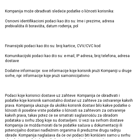
Kompanija može obrađivati sledeće podatke o ličnosti korisnika:
Osnovni identifikacioni podaci kao što su: Ime i prezime, adresa
prebivališta ili boravišta, datum rođenja, pol
Finansijski podaci kao što su: broj kartice, CVV/CVC kod
Komunikacijski podaci kao što su: e-mail, IP adresa, broj telefona, adresa
dostave
Dodatne informacije: sve informacije koje korisnik pruži Kompaniji u druge
svrhe, npr. informacije koje pruži samoinicijativno
Podaci koje korisnici dostave uz zahteve: Kompanija će obrađivati i
podatke koje korisnik samostalno dostavi uz zahteve za ostvarenje kakvih
prava. Kompanija ukazuje da ukoliko korisnik dostavi bilo kakve podatke o
ličnosti ili posebne vrste podatke o ličnosti sa zahtevom za ostvarenje
kakvih prava, takav potez će se smatrati saglasnošću za obradom
podataka u svrhu zbog koje su dostavljeni. U vezi sa svrhom dostave
Kompanija će možda morati da te podatke sačuva u dokumentaciji ili
potencijalno dostavi nadležnim organima ili preduzme drugu radnju
obrade. Kompanija naglašava da će ovi podaci biti korišćeni samo u svrhu