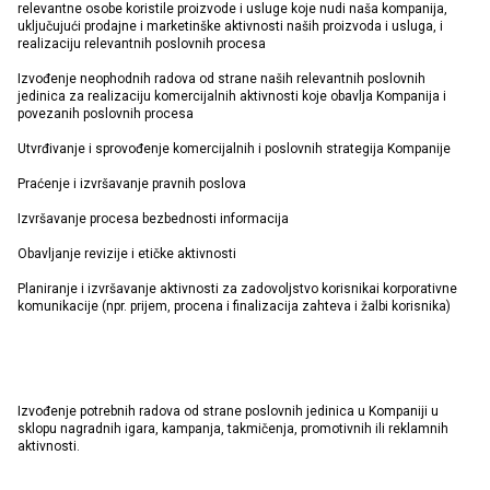
relevantne osobe koristile proizvode i usluge koje nudi naša kompanija,
uključujući prodajne i marketinške aktivnosti naših proizvoda i usluga, i
realizaciju relevantnih poslovnih procesa
Izvođenje neophodnih radova od strane naših relevantnih poslovnih
jedinica za realizaciju komercijalnih aktivnosti koje obavlja Kompanija i
povezanih poslovnih procesa
Utvrđivanje i sprovođenje komercijalnih i poslovnih strategija Kompanije
Praćenje i izvršavanje pravnih poslova
Izvršavanje procesa bezbednosti informacija
Obavljanje revizije i etičke aktivnosti
Planiranje i izvršavanje aktivnosti za zadovoljstvo korisnikai korporativne
komunikacije (npr. prijem, procena i finalizacija zahteva i žalbi korisnika)
Izvođenje potrebnih radova od strane poslovnih jedinica u Kompaniji u
sklopu nagradnih igara, kampanja, takmičenja, promotivnih ili reklamnih
aktivnosti.