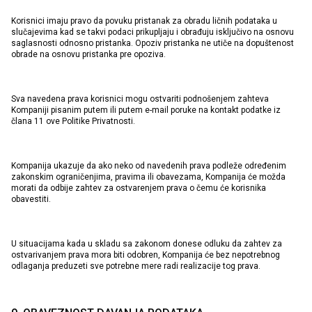
Korisnici imaju pravo da povuku pristanak za obradu ličnih podataka u
slučajevima kad se takvi podaci prikupljaju i obrađuju isključivo na osnovu
saglasnosti odnosno pristanka. Opoziv pristanka ne utiče na dopuštenost
obrade na osnovu pristanka pre opoziva.
Sva navedena prava korisnici mogu ostvariti podnošenjem zahteva
Kompaniji pisanim putem ili putem e-mail poruke na kontakt podatke iz
člana 11 ove Politike Privatnosti.
Kompanija ukazuje da ako neko od navedenih prava podleže određenim
zakonskim ograničenjima, pravima ili obavezama, Kompanija će možda
morati da odbije zahtev za ostvarenjem prava o čemu će korisnika
obavestiti.
U situacijama kada u skladu sa zakonom donese odluku da zahtev za
ostvarivanjem prava mora biti odobren, Kompanija će bez nepotrebnog
odlaganja preduzeti sve potrebne mere radi realizacije tog prava.