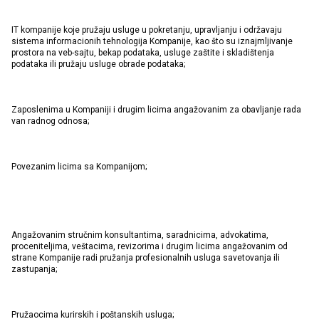
IT kompanije koje pružaju usluge u pokretanju, upravljanju i održavaju
sistema informacionih tehnologija Kompanije, kao što su iznajmljivanje
prostora na veb-sajtu, bekap podataka, usluge zaštite i skladištenja
podataka ili pružaju usluge obrade podataka;
Zaposlenima u Kompaniji i drugim licima angažovanim za obavljanje rada
van radnog odnosa;
Povezanim licima sa Kompanijom;
Angažovanim stručnim konsultantima, saradnicima, advokatima,
proceniteljima, veštacima, revizorima i drugim licima angažovanim od
strane Kompanije radi pružanja profesionalnih usluga savetovanja ili
zastupanja;
Pružaocima kurirskih i poštanskih usluga;