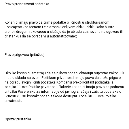
Pravo prenosivosti podataka
Korisnici imaju pravo da prime podatke o ličnosti u strukturisanom
uobičajeno korišćenom i elektronski čitljivom obliku obliku kako bi iste
preneli drugom rukovaocu u slučaju da je obrada zasnovana na ugovoru ili
pristanku i da se obrada vrši automatizovano;
Pravo prigovora (pritužbe)
Ukoliko korisnici smatraju da se njihovi podaci obrađuju suprotno zakonu ili
nisu u skladu sa ovom Politikom privatnosti, imaju pravo da ulože prigovor
na obradu svojih ličnih podataka Kompaniji preko kontakt podataka iz
odeljka 11 ove Politike privatnosti. Takođe korisnici imaju pravo da podnesu
pritužbu Povereniku za informacije od javnog značaja i zaštitu podataka o
ličnosti čiji su kontakt podaci takođe dostupni u odeljku 11 ove Politike
privatnosti;
Opoziv pristanka