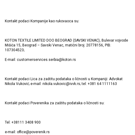
Kontakt podaci Kompanije kao rukovaoca su:
KOTON TEXTILE LIMITED DOO BEOGRAD (SAVSKI VENAC), Bulevar vojvode
Mišića 15, Beograd – Savski Venac, matični broj: 20778156, PIB:
107304523;
E-mail: customerservices.serbia@koton.rs
Kontakt podaci Lica za zaštitu podataka o ličnosti u Kompaniji: Advokat
Nikola Vuković; e-mail: nikola.vukovic@ivvk.rs; tel: +381 64 1111163
Kontakt podaci Poverenika za zaštitu podataka o ličnosti su:
Tel: +38111 3408 900
e-mail: office@poverenik.rs