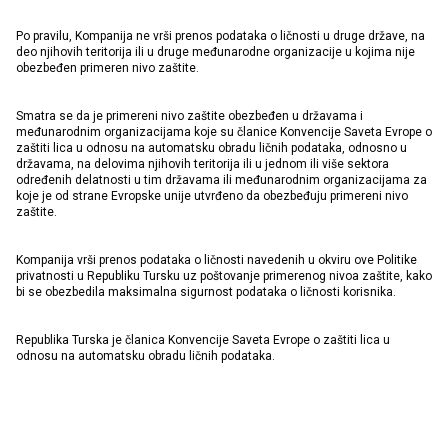
Po pravilu, Kompanija ne vrši prenos podataka o ličnosti u druge države, na
deo njihovih teritorija ili u druge međunarodne organizacije u kojima nije
obezbeđen primeren nivo zaštite.
Smatra se da je primereni nivo zaštite obezbeđen u državama i
međunarodnim organizacijama koje su članice Konvencije Saveta Evrope o
zaštiti lica u odnosu na automatsku obradu ličnih podataka, odnosno u
državama, na delovima njihovih teritorija ili u jednom ili više sektora
određenih delatnosti u tim državama ili međunarodnim organizacijama za
koje je od strane Evropske unije utvrđeno da obezbeđuju primereni nivo
zaštite.
Kompanija vrši prenos podataka o ličnosti navedenih u okviru ove Politike
privatnosti u Republiku Tursku uz poštovanje primerenog nivoa zaštite, kako
bi se obezbedila maksimalna sigurnost podataka o ličnosti korisnika.
Republika Turska je članica Konvencije Saveta Evrope o zaštiti lica u
odnosu na automatsku obradu ličnih podataka.