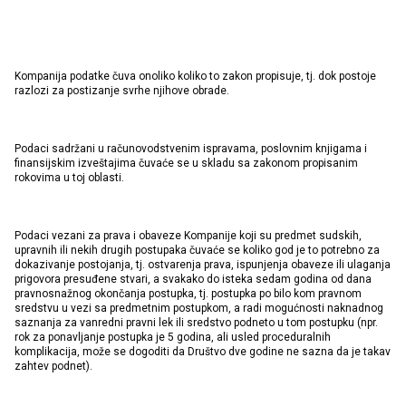
Kompanija podatke čuva onoliko koliko to zakon propisuje, tj. dok postoje
razlozi za postizanje svrhe njihove obrade.
Podaci sadržani u računovodstvenim ispravama, poslovnim knjigama i
finansijskim izveštajima čuvaće se u skladu sa zakonom propisanim
rokovima u toj oblasti.
Podaci vezani za prava i obaveze Kompanije koji su predmet sudskih,
upravnih ili nekih drugih postupaka čuvaće se koliko god je to potrebno za
dokazivanje postojanja, tj. ostvarenja prava, ispunjenja obaveze ili ulaganja
prigovora presuđene stvari, a svakako do isteka sedam godina od dana
pravnosnažnog okončanja postupka, tj. postupka po bilo kom pravnom
sredstvu u vezi sa predmetnim postupkom, a radi mogućnosti naknadnog
saznanja za vanredni pravni lek ili sredstvo podneto u tom postupku (npr.
rok za ponavljanje postupka je 5 godina, ali usled proceduralnih
komplikacija, može se dogoditi da Društvo dve godine ne sazna da je takav
zahtev podnet).