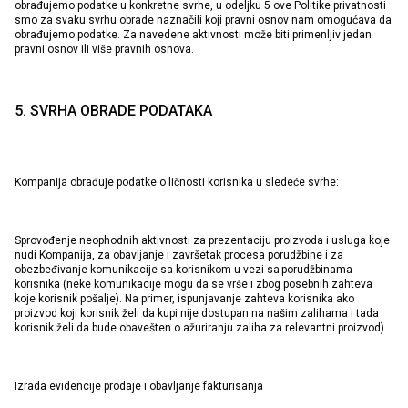
obrađujemo podatke u konkretne svrhe, u odeljku 5 ove Politike privatnosti
smo za svaku svrhu obrade naznačili koji pravni osnov nam omogućava da
obrađujemo podatke. Za navedene aktivnosti može biti primenljiv jedan
pravni osnov ili više pravnih osnova.
5. SVRHA OBRADE PODATAKA
Kompanija obrađuje podatke o ličnosti korisnika u sledeće svrhe:
Sprovođenje neophodnih aktivnosti za prezentaciju proizvoda i usluga koje
nudi Kompanija, za obavljanje i završetak procesa porudžbine i za
obezbeđivanje komunikacije sa korisnikom u vezi sa porudžbinama
korisnika (neke komunikacije mogu da se vrše i zbog posebnih zahteva
koje korisnik pošalje). Na primer, ispunjavanje zahteva korisnika ako
proizvod koji korisnik želi da kupi nije dostupan na našim zalihama i tada
korisnik želi da bude obavešten o ažuriranju zaliha za relevantni proizvod)
Izrada evidencije prodaje i obavljanje fakturisanja