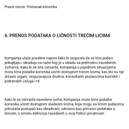
Pravni osnov: Pristanak korisnika
6. PRENOS PODATAKA O LIČNOSTI TREĆIM LICIMA
Naše prodavnice
Možete doći do prodavnice KOTON koju tražite odabirom
Kompanija ulaže posebne napore kako bi osigurala da se lični podaci
informacija o državi i gradu.
prikupljaju i obrađuju na način koji je u skladu sa prethodno navedenim
Upozorenje o zalihama
svrhama. Kako bi se iste ostvarile, Kompanija u pojedinim situacijama
mora lične podatke korisnika učiniti dostupnim trećim licima, kao što su npr.
državni organi, osiguravajuća društva, konsultanti, pružaocima kurirskih i
Odaberite Zemlju
„Kada ovaj proizvod bude na
poštanskih usluga i td.
lageru, poslaćemo a obaveštenje
na vašu
adresu pošte."
Izaberite Grad
Kako bi se ostvarile navedene svrhe, Kompanija može lične podatke
Zatvorite
korisnika učiniti dostupnim sledećim licima, koja mogu sa ličnim podacima
potrošača postupati kao obrađivači, odnosno kao primaoci podataka o
ličnosti, u smislu definicija navedenih u ovoj Politici privatnosti:
Pretraga