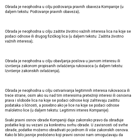
Obrada je neophodna u cilju poštovanja pravnih obaveza Kompanije (u
daljem tekstu: Poštovanje pravnih obaveza);
Obrada je neophodna u cilju zaštite životno važnih interesa lica na koje se
podaci odnose ili drugog fizičkog lica (u daljem tekstu: Zaštita životno
važnih interesa);
Obrada je neophodna u cilju obavljanja poslova u javnom interesu ili
izvršenja zakonom propisanih ovlašćenja rukovaoca (u daljem tekstu:
Izvršenje zakonskih ovlašćenja);
Obrada je neophodna u cilju ostvarivanja legitimnih interesa rukovaoca ili
treće strane, osim ako su nad tim interesima pretežniji interesi ili osnovna
prava i slobode lica na koje se podaci odnose koji zahtevaju zaštitu
podataka o ličnosti, a posebno ako je lice na koje se podaci odnose
maloletno lice (u daljem tekstu: Legitimni interes Kompanije).
Svaki pravni osnov obrade Kompaniji daje zakonsko pravo da obrađuje
podatke koji su vezani za konkretnu svrhu obrade. U zavisnosti od svrhe
obrade, podatke možemo obrađivati po jednom ili više zakonskih osnova.
Kako bi bilo jasnije predočeno koji pravni osnovi nam omogućavaju da