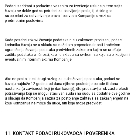
Podaci sadržani u podacima vezanim za izvršenje usluga putem sajta
čuvaju se dokle god su potrebni za obavljanje posla, tj. dokle god
su potrebni za ostvarivanje prava i obaveza Kompanije u vezi sa
predmetnim poslovima.
Kada posebni rokovi čuvanja podataka nisu zakonom propisani, podaci
korisnika čuvaju se u skladu sa načelom proporcionalnosti i načelom
ograničenja čuvanja podataka predviđenih zakonom kojim se uređuje
zaštita podataka o ličnosti, kao i u skladu sa svrhom za koju su prikupljeni i
eventualnim internim aktima Kompanije.
Ako ne postoji neki drugi razlog za duže čuvanje podataka, podaci se
čuvaju najduže 12 godina od dana njihove poslednje obrade ili dana
nastanka (u zavisnosti koji je dan kasniji), što predstavlja rok zastarelosti
potraživanja koji se mogu istaći van suda i na sudu sa dodatne dve godine
u slučaju da Kompanija sazna za postojanje zahteva sa zakašnjenjem na
koje Kompanija ne može da utiče, niti koje može predvideti.
11. KONTAKT PODACI RUKOVAOCA I POVERENIKA