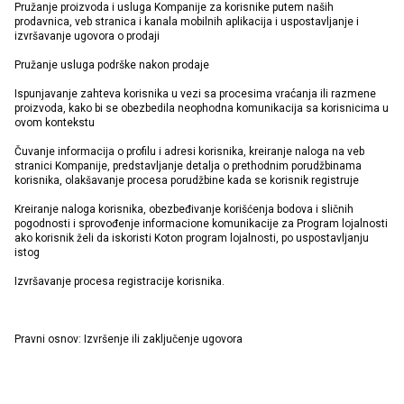
Pružanje proizvoda i usluga Kompanije za korisnike putem naših
prodavnica, veb stranica i kanala mobilnih aplikacija i uspostavljanje i
izvršavanje ugovora o prodaji
Pružanje usluga podrške nakon prodaje
Ispunjavanje zahteva korisnika u vezi sa procesima vraćanja ili razmene
proizvoda, kako bi se obezbedila neophodna komunikacija sa korisnicima u
ovom kontekstu
Čuvanje informacija o profilu i adresi korisnika, kreiranje naloga na veb
stranici Kompanije, predstavljanje detalja o prethodnim porudžbinama
korisnika, olakšavanje procesa porudžbine kada se korisnik registruje
Kreiranje naloga korisnika, obezbeđivanje korišćenja bodova i sličnih
pogodnosti i sprovođenje informacione komunikacije za Program lojalnosti
ako korisnik želi da iskoristi Koton program lojalnosti, po uspostavljanju
istog
Izvršavanje procesa registracije korisnika.
Pravni osnov: Izvršenje ili zaključenje ugovora