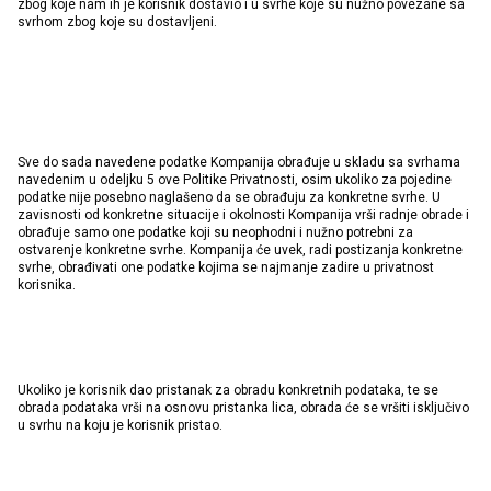
zbog koje nam ih je korisnik dostavio i u svrhe koje su nužno povezane sa
svrhom zbog koje su dostavljeni.
Sve do sada navedene podatke Kompanija obrađuje u skladu sa svrhama
navedenim u odeljku 5 ove Politike Privatnosti, osim ukoliko za pojedine
podatke nije posebno naglašeno da se obrađuju za konkretne svrhe. U
zavisnosti od konkretne situacije i okolnosti Kompanija vrši radnje obrade i
obrađuje samo one podatke koji su neophodni i nužno potrebni za
ostvarenje konkretne svrhe. Kompanija će uvek, radi postizanja konkretne
svrhe, obrađivati one podatke kojima se najmanje zadire u privatnost
korisnika.
Ukoliko je korisnik dao pristanak za obradu konkretnih podataka, te se
obrada podataka vrši na osnovu pristanka lica, obrada će se vršiti isključivo
u svrhu na koju je korisnik pristao.