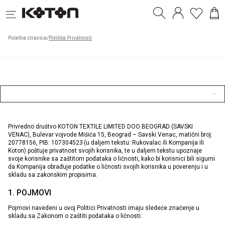
Početna stranica
/
Politika Privatnosti
Privredno društvo KOTON TEXTILE LIMITED DOO BEOGRAD (SAVSKI
VENAC), Bulevar vojvode Mišića 15, Beograd – Savski Venac, matični broj:
20778156, PIB: 107304523 (u daljem tekstu: Rukovalac ili Kompanija ili
Koton) poštuje privatnost svojih korisnika, te u daljem tekstu upoznaje
svoje korisnike sa zaštitom podataka o ličnosti, kako bi korisnici bili sigurni
da Kompanija obrađuje podatke o ličnosti svojih korisnika u poverenju i u
skladu sa zakonskim propisima.
1. POJMOVI
Pojmovi navedeni u ovoj Politici Privatnosti imaju sledeće značenje u
skladu sa Zakonom o zaštiti podataka o ličnosti: