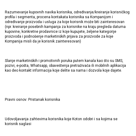
Razumevanje kupovnih navika korisnika, određivanje/kreiranje korisničkog
profila i segmenta, procena kontakata korisnika sa Kompanijom i
određivanje proizvoda i usluga za koje korisnik može biti zainteresovan
(npr. kreiranje posebnih kampanja za korisnike na kraju pregleda datuma
kupovine, konkretne prodavnice iz koje kupujete, željene kategorije
proizvoda i podnošenje marketinških prijava za proizvode za koje
Kompanija misli da je korisnik zainteresovan)
Slanje marketinških i promotivnih poruka putem kanala kao što su SMS,
pozivi, e-pošta, Whatsapp, obaveštenja pretraživača ili mobilnih aplikacija
kao deo kontakt informacija koje delite sa nama i dozvola koje dajete.
Pravni osnov: Pristanak korisnika
Udovoljavanja zahtevima korisnika koje Koton odobri i sa kojima se
korisnik saglasi