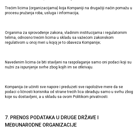
Trećim licima (organizacijama) koja Kompaniji na drugačiji način pomažu u
procesu pružanja roba, usluga i informacija;
Organima za sprovođenje zakona, vladinim institucijama i regulatornim
telima, odnosno trećim licima u skladu sa važećom zakonskom
regulativom u onoj meri u kojoj je to obaveza Kompanije;
Navedenim licima će biti stavljeni na raspolaganje samo oni podaci koji su
nužni za ispunjenje svrhe zbog kojih im se otkrivaju.
Kompanija će učiniti sve napore i preduzeti sve rapoložive mere da se
podaci o ličnosti korisnika od strane trećih lica obrađuju samo u svrhu zbog
koje su dostavljeni, a u skladu sa ovom Politikom privatnosti.
7. PRENOS PODATAKA U DRUGE DRŽAVE I
MEĐUNARODNE ORGANIZACIJE