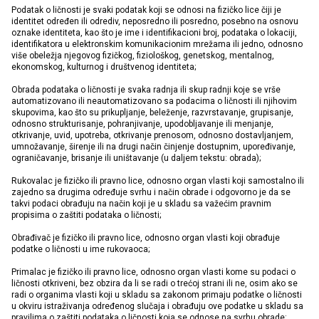
Podatak o ličnosti je svaki podatak koji se odnosi na fizičko lice čiji je
identitet određen ili odrediv, neposredno ili posredno, posebno na osnovu
oznake identiteta, kao što je ime i identifikacioni broj, podataka o lokaciji,
identifikatora u elektronskim komunikacionim mrežama ili jedno, odnosno
više obeležja njegovog fizičkog, fiziološkog, genetskog, mentalnog,
ekonomskog, kulturnog i društvenog identiteta;
Obrada podataka o ličnosti je svaka radnja ili skup radnji koje se vrše
automatizovano ili neautomatizovano sa podacima o ličnosti ili njihovim
skupovima, kao što su prikupljanje, beleženje, razvrstavanje, grupisanje,
odnosno strukturisanje, pohranjivanje, upodobljavanje ili menjanje,
otkrivanje, uvid, upotreba, otkrivanje prenosom, odnosno dostavljanjem,
umnožavanje, širenje ili na drugi način činjenje dostupnim, upoređivanje,
ograničavanje, brisanje ili uništavanje (u daljem tekstu: obrada);
Rukovalac je fizičko ili pravno lice, odnosno organ vlasti koji samostalno ili
zajedno sa drugima određuje svrhu i način obrade i odgovorno je da se
takvi podaci obrađuju na način koji je u skladu sa važećim pravnim
propisima o zaštiti podataka o ličnosti;
Obrađivač je fizičko ili pravno lice, odnosno organ vlasti koji obrađuje
podatke o ličnosti u ime rukovaoca;
Primalac je fizičko ili pravno lice, odnosno organ vlasti kome su podaci o
ličnosti otkriveni, bez obzira da li se radi o trećoj strani ili ne, osim ako se
radi o organima vlasti koji u skladu sa zakonom primaju podatke o ličnosti
u okviru istraživanja određenog slučaja i obrađuju ove podatke u skladu sa
pravilima o zaštiti podataka o ličnosti koja se odnose na svrhu obrade;