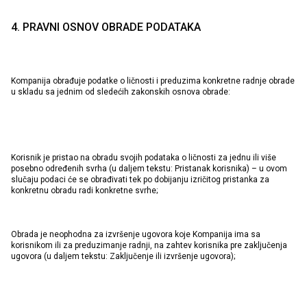
4. PRAVNI OSNOV OBRADE PODATAKA
Kompanija obrađuje podatke o ličnosti i preduzima konkretne radnje obrade
u skladu sa jednim od sledećih zakonskih osnova obrade:
Korisnik je pristao na obradu svojih podataka o ličnosti za jednu ili više
posebno određenih svrha (u daljem tekstu: Pristanak korisnika) – u ovom
slučaju podaci će se obrađivati tek po dobijanju izričitog pristanka za
konkretnu obradu radi konkretne svrhe;
Obrada je neophodna za izvršenje ugovora koje Kompanija ima sa
korisnikom ili za preduzimanje radnji, na zahtev korisnika pre zaključenja
ugovora (u daljem tekstu: Zaključenje ili izvršenje ugovora);