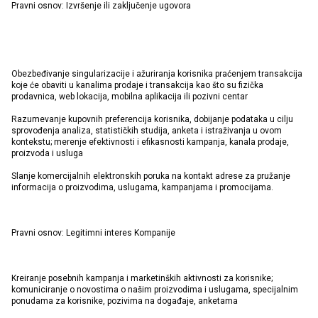
Pravni osnov: Izvršenje ili zaključenje ugovora
Obezbeđivanje singularizacije i ažuriranja korisnika praćenjem transakcija
koje će obaviti u kanalima prodaje i transakcija kao što su fizička
prodavnica, web lokacija, mobilna aplikacija ili pozivni centar
Razumevanje kupovnih preferencija korisnika, dobijanje podataka u cilju
sprovođenja analiza, statističkih studija, anketa i istraživanja u ovom
kontekstu; merenje efektivnosti i efikasnosti kampanja, kanala prodaje,
proizvoda i usluga
Slanje komercijalnih elektronskih poruka na kontakt adrese za pružanje
informacija o proizvodima, uslugama, kampanjama i promocijama.
Pravni osnov: Legitimni interes Kompanije
Kreiranje posebnih kampanja i marketinških aktivnosti za korisnike;
komuniciranje o novostima o našim proizvodima i uslugama, specijalnim
ponudama za korisnike, pozivima na događaje, anketama