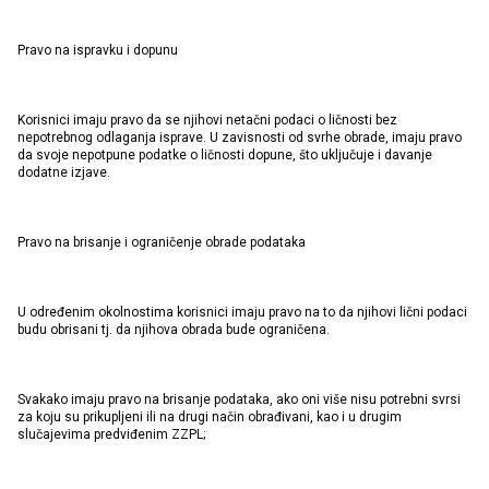
Pravo na ispravku i dopunu
Korisnici imaju pravo da se njihovi netačni podaci o ličnosti bez
nepotrebnog odlaganja isprave. U zavisnosti od svrhe obrade, imaju pravo
da svoje nepotpune podatke o ličnosti dopune, što uključuje i davanje
dodatne izjave.
Pravo na brisanje i ograničenje obrade podataka
U određenim okolnostima korisnici imaju pravo na to da njihovi lični podaci
budu obrisani tj. da njihova obrada bude ograničena.
Svakako imaju pravo na brisanje podataka, ako oni više nisu potrebni svrsi
za koju su prikupljeni ili na drugi način obrađivani, kao i u drugim
slučajevima predviđenim ZZPL;