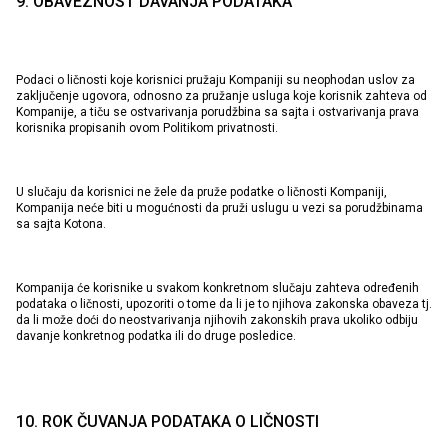
9. OBAVEZNOST DAVANJA PODATAKA
Podaci o ličnosti koje korisnici pružaju Kompaniji su neophodan uslov za
zaključenje ugovora, odnosno za pružanje usluga koje korisnik zahteva od
Kompanije, a tiču se ostvarivanja porudžbina sa sajta i ostvarivanja prava
korisnika propisanih ovom Politikom privatnosti.
U slučaju da korisnici ne žele da pruže podatke o ličnosti Kompaniji,
Kompanija neće biti u mogućnosti da pruži uslugu u vezi sa porudžbinama
sa sajta Kotona.
Kompanija će korisnike u svakom konkretnom slučaju zahteva određenih
podataka o ličnosti, upozoriti o tome da li je to njihova zakonska obaveza tj.
da li može doći do neostvarivanja njihovih zakonskih prava ukoliko odbiju
davanje konkretnog podatka ili do druge posledice.
10. ROK ČUVANJA PODATAKA O LIČNOSTI