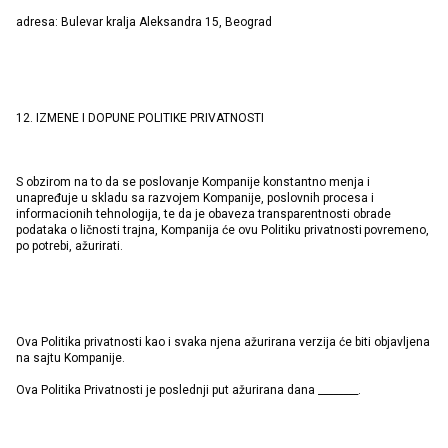
adresa: Bulevar kralja Aleksandra 15, Beograd
12. IZMENE I DOPUNE POLITIKE PRIVATNOSTI
S obzirom na to da se poslovanje Kompanije konstantno menja i
unapređuje u skladu sa razvojem Kompanije, poslovnih procesa i
informacionih tehnologija, te da je obaveza transparentnosti obrade
podataka o ličnosti trajna, Kompanija će ovu Politiku privatnosti povremeno,
po potrebi, ažurirati.
Ova Politika privatnosti kao i svaka njena ažurirana verzija će biti objavljena
na sajtu Kompanije.
Ova Politika Privatnosti je poslednji put ažurirana dana ________.