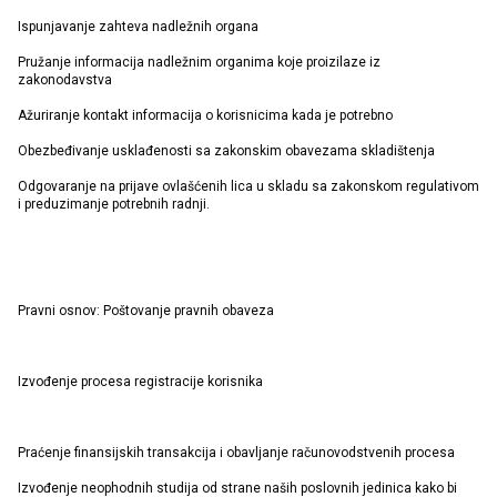
Ispunjavanje zahteva nadležnih organa
Pružanje informacija nadležnim organima koje proizilaze iz
zakonodavstva
Ažuriranje kontakt informacija o korisnicima kada je potrebno
Obezbeđivanje usklađenosti sa zakonskim obavezama skladištenja
Odgovaranje na prijave ovlašćenih lica u skladu sa zakonskom regulativom
i preduzimanje potrebnih radnji.
Pravni osnov: Poštovanje pravnih obaveza
Izvođenje procesa registracije korisnika
Praćenje finansijskih transakcija i obavljanje računovodstvenih procesa
Izvođenje neophodnih studija od strane naših poslovnih jedinica kako bi