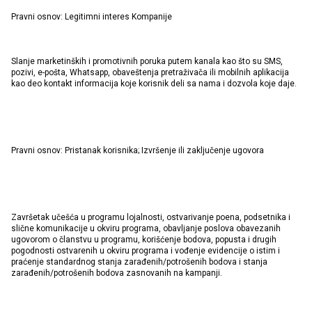
Pravni osnov: Legitimni interes Kompanije
Slanje marketinških i promotivnih poruka putem kanala kao što su SMS,
pozivi, e-pošta, Whatsapp, obaveštenja pretraživača ili mobilnih aplikacija
kao deo kontakt informacija koje korisnik deli sa nama i dozvola koje daje.
Pravni osnov: Pristanak korisnika; Izvršenje ili zaključenje ugovora
Završetak učešća u programu lojalnosti, ostvarivanje poena, podsetnika i
slične komunikacije u okviru programa, obavljanje poslova obavezanih
ugovorom o članstvu u programu, korišćenje bodova, popusta i drugih
pogodnosti ostvarenih u okviru programa i vođenje evidencije o istim i
praćenje standardnog stanja zarađenih/potrošenih bodova i stanja
zarađenih/potrošenih bodova zasnovanih na kampanji.