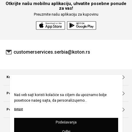
Otkrijte našu mobilnu aplikaciju, uhvatite posebne ponude
za vas!
Preuzmite našu aplikaciju za kupovinu
customerservices.serbia@koton.rs
Korporacija
O nama
Pravila kampanje
Pomoć
Praćenje porudžbina bez članstva
Zaštita ličnih podataka
Često postavljana pitanja
Mapa sajta
Politika otkazivanja i vraćanja
Popularne kategorije
Kontaktirajte nas
Uslovi Korišćenja
Politika Privatnosti
Naše prodavnice
Cenovnik prodavnice