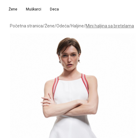
Žene
Muškarci
Deca
Početna stranica
/
Žene
/
Odeća
/
Haljine
/
Mini haljina sa bretelama