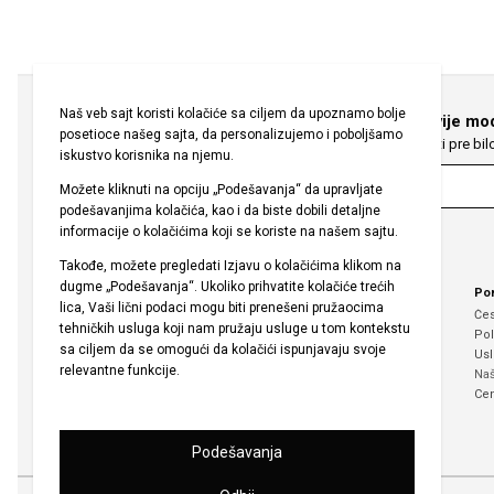
Prijavite se za najnovije mo
Saznajte najnovije modne vesti pre bi
Korporacija
Po
O nama
Čes
Pravila kampanje
Pol
Praćenje porudžbina bez članstva
Usl
Zaštita ličnih podataka
Naš
Mapa sajta
Cen
Kontaktirajte nas
Politika Privatnosti