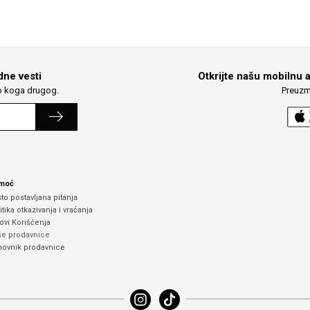
dne vesti
Otkrijte našu mobilnu 
lo koga drugog.
Preuzm
moć
to postavljana pitanja
itika otkazivanja i vraćanja
ovi Korišćenja
e prodavnice
ovnik prodavnice