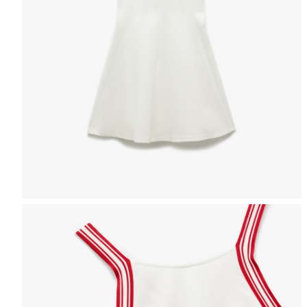
Izaberite veličinu
Možete doći
Informacije o stanju zaliha
perioda upita.
Odaberite Zemlju