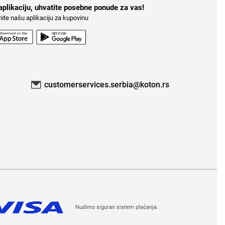
aplikaciju, uhvatite posebne ponude za vas!
ite našu aplikaciju za kupovinu
customerservices.serbia@koton.rs
Nudimo siguran sistem plaćanja.