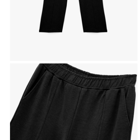
Izaberite veličinu
Možete doći 