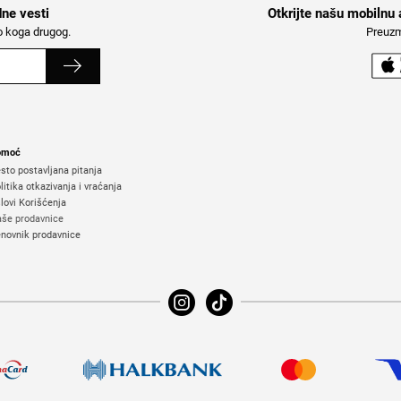
dne vesti
Otkrijte našu mobilnu 
o koga drugog.
Preuzm
moć
sto postavljana pitanja
litika otkazivanja i vraćanja
lovi Korišćenja
še prodavnice
novnik prodavnice