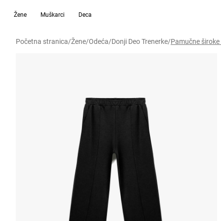
Žene
Muškarci
Deca
Početna stranica
/
Žene
/
Odeća
/
Donji Deo Trenerke
/
Pamučne široke 