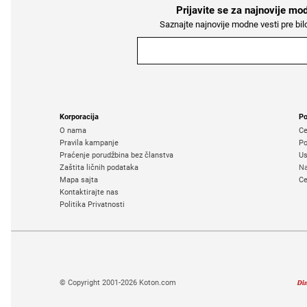
Prijavite se za najnovije mo
Saznajte najnovije modne vesti pre bil
Korporacija
Po
O nama
Če
Pravila kampanje
Po
Praćenje porudžbina bez članstva
Us
Zaštita ličnih podataka
Na
Mapa sajta
Ce
Kontaktirajte nas
Politika Privatnosti
© Copyright 2001-2026 Koton.com