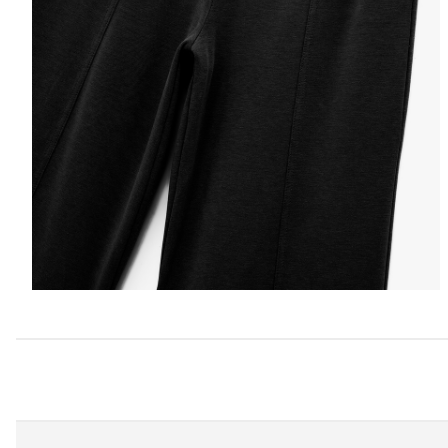
Informacije o stanju zaliha 
upita.
Odaberite Zemlju
Izaberite vel