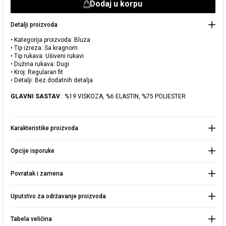
Dodaj u korpu
Detalji proizvoda
• Kategorija proizvoda: Bluza
• Tip izreza: Sa kragnom
• Tip rukava: Ušiveni rukavi
• Dužina rukava: Dugi
Dodato u korpu
• Kroj: Regularan fit
• Detalji: Bez dodatnih detalja
Naše prodavnice
GLAVNI SASTAV
: %19 VISKOZA, %6 ELASTIN, %75 POLIESTER
Pletena bluza sa kragnom
Možete doći do prodavnice KOTON koju tražite odabirom
informacija o državi i gradu.
Upozorenje o zalihama
Karakteristike proizvoda
Odaberite Zemlju
„Kada ovaj proizvod bude na
Opcije isporuke
lageru, poslaćemo a obaveštenje
1.999,00 RSD
na vašu
adresu pošte."
Povratak i zamena
Izaberite Grad
IDI U KORPU >
Zatvorite
Uputstvo za održavanje proizvoda
Nastavite kupovinu
Pretraga
Tabela veličina