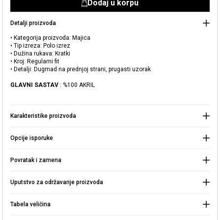
Dodaj u korpu
Detalji proizvoda
• Kategorija proizvoda: Majica
• Tip izreza: Polo izrez
• Dužina rukava: Kratki
• Kroj: Regularni fit
Dodato u korpu
• Detalji: Dugmad na prednjoj strani, prugasti uzorak
Naše prodavnice
GLAVNI SASTAV
: %100 AKRIL
Pletena polo majica na pruge
Možete doći do prodavnice KOTON koju tražite odabirom
informacija o državi i gradu.
Karakteristike proizvoda
Upozorenje o zalihama
Odaberite Zemlju
Opcije isporuke
„Kada ovaj proizvod bude na
lageru, poslaćemo a obaveštenje
2.999,00 RSD
na vašu
adresu pošte."
Povratak i zamena
Izaberite Grad
IDI U KORPU >
Zatvorite
Uputstvo za održavanje proizvoda
Tabela veličina
Nastavite kupovinu
Pretraga