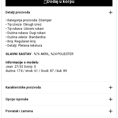
Dodaj u korpu
Detalji proizvoda
• Kategorija proizvoda: Džemper
• Tip izreza: Okrugli izrez
• Tip rukava: Ušiveni rukavi
• Dužina rukava: Dugi rukavi
• Dužina odeće: Standardna
• Kroj: Regularan kroj
• Detalji: Pletena tekstura
Dodato u korpu
Naše prodavnice
GLAVNI SASTAV
: %76 AKRIL, %24 POLIESTER
Informacije o modelu
:
Pleteni džemper okruglog izreza
Možete doći do prodavnice KOTON koju tražite odabirom
Jean: 27/32 Gornji: S
informacija o državi i gradu.
dužina: 174 / struk: 61 / Grudi: 87 / kuk: 89
Upozorenje o zalihama
Odaberite Zemlju
Karakteristike proizvoda
„Kada ovaj proizvod bude na
lageru, poslaćemo a obaveštenje
2.499,00 RSD
na vašu
adresu pošte."
Opcije isporuke
Izaberite Grad
IDI U KORPU >
Zatvorite
Povratak i zamena