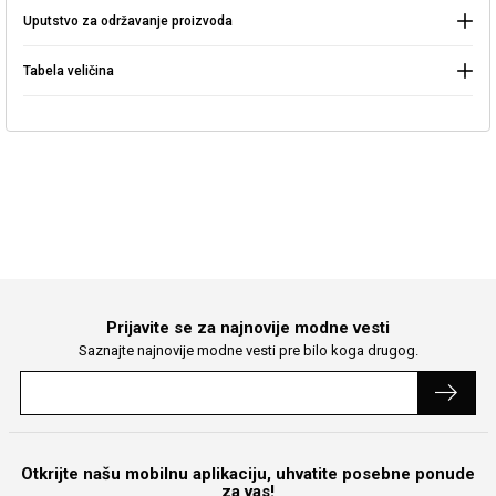
Uputstvo za održavanje proizvoda
Nastavite kupovinu
Pretraga
Tabela veličina
Prijavite se za najnovije modne vesti
Saznajte najnovije modne vesti pre bilo koga drugog.
Otkrijte našu mobilnu aplikaciju, uhvatite posebne ponude
za vas!