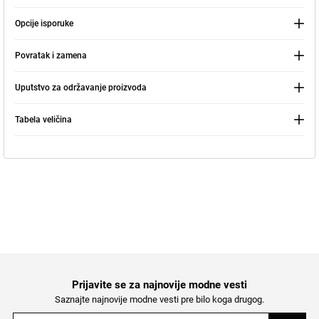
Izaberite Grad
IDI U KORPU >
Zatvorite
Opcije isporuke
Nastavite kupovinu
Pretraga
Povratak i zamena
Uputstvo za održavanje proizvoda
Tabela veličina
Prijavite se za najnovije modne vesti
Saznajte najnovije modne vesti pre bilo koga drugog.