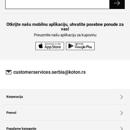
Otkrijte našu mobilnu aplikaciju, uhvatite posebne ponude za
vas!
Preuzmite našu aplikaciju za kupovinu
customerservices.serbia@koton.rs
Korporacija
O nama
Pravila kampanje
Pomoć
Praćenje porudžbina bez članstva
Zaštita ličnih podataka
Često postavljana pitanja
Mapa sajta
Politika otkazivanja i vraćanja
Popularne kategorije