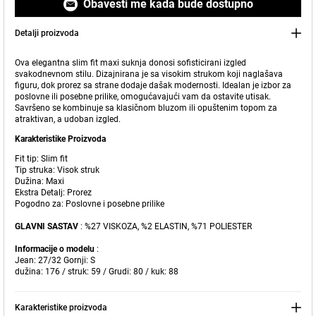
Obavesti me kada bude dostupno
Detalji proizvoda
Ova elegantna slim fit maxi suknja donosi sofisticirani izgled
svakodnevnom stilu. Dizajnirana je sa visokim strukom koji naglašava
figuru, dok prorez sa strane dodaje dašak modernosti. Idealan je izbor za
poslovne ili posebne prilike, omogućavajući vam da ostavite utisak.
Savršeno se kombinuje sa klasičnom bluzom ili opuštenim topom za
atraktivan, a udoban izgled.
Karakteristike Proizvoda
Fit tip: Slim fit
Dodato u korpu
Tip struka: Visok struk
Naše prodavnice
Dužina: Maxi
Ekstra Detalj: Prorez
Pogodno za: Poslovne i posebne prilike
Slim fit maxi suknja sa prorezom
Možete doći do prodavnice KOTON koju tražite odabirom
informacija o državi i gradu.
GLAVNI SASTAV
: %27 VISKOZA, %2 ELASTIN, %71 POLIESTER
Upozorenje o zalihama
Informacije o modelu
:
Jean: 27/32 Gornji: S
Odaberite Zemlju
„Kada ovaj proizvod bude na
dužina: 176 / struk: 59 / Grudi: 80 / kuk: 88
lageru, poslaćemo a obaveštenje
1.799,00 RSD
na vašu
adresu pošte."
Karakteristike proizvoda