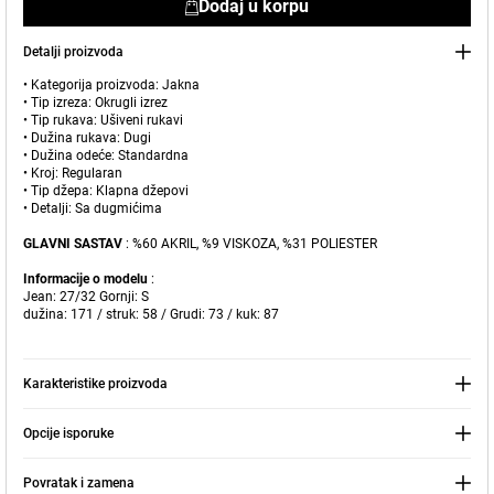
Dodaj u korpu
Detalji proizvoda
• Kategorija proizvoda: Jakna
• Tip izreza: Okrugli izrez
• Tip rukava: Ušiveni rukavi
• Dužina rukava: Dugi
• Dužina odeće: Standardna
• Kroj: Regularan
• Tip džepa: Klapna džepovi
Dodato u korpu
• Detalji: Sa dugmićima
Naše prodavnice
GLAVNI SASTAV
: %60 AKRIL, %9 VISKOZA, %31 POLIESTER
Tvid jakna sa dugmadima
Možete doći do prodavnice KOTON koju tražite odabirom
Informacije o modelu
:
Jean: 27/32 Gornji: S
informacija o državi i gradu.
dužina: 171 / struk: 58 / Grudi: 73 / kuk: 87
Upozorenje o zalihama
Odaberite Zemlju
„Kada ovaj proizvod bude na
Karakteristike proizvoda
lageru, poslaćemo a obaveštenje
5.499,00 RSD
na vašu
adresu pošte."
Opcije isporuke
Izaberite Grad
IDI U KORPU >
Zatvorite
Povratak i zamena