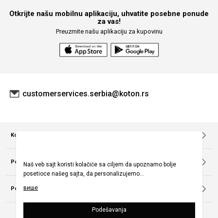
Otkrijte našu mobilnu aplikaciju, uhvatite posebne ponude
za vas!
Preuzmite našu aplikaciju za kupovinu
customerservices.serbia@koton.rs
Korporacija
O nama
Pravila kampanje
Pomoć
Praćenje porudžbina bez članstva
Zaštita ličnih podataka
Često postavljana pitanja
Mapa sajta
Politika otkazivanja i vraćanja
Popularne kategorije
Kontaktirajte nas
Uslovi Korišćenja
Politika Privatnosti
Naše prodavnice
Cenovnik prodavnice