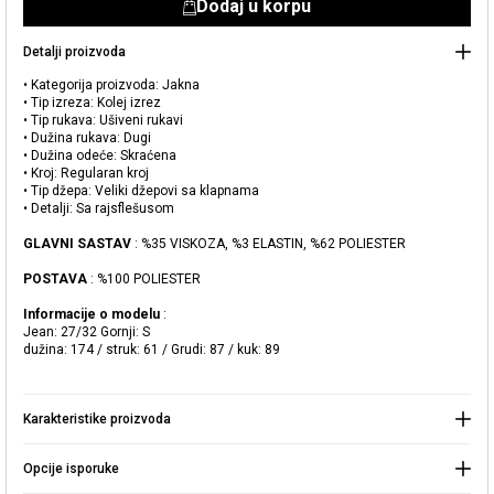
Dodaj u korpu
Detalji proizvoda
• Kategorija proizvoda: Jakna
• Tip izreza: Kolej izrez
• Tip rukava: Ušiveni rukavi
• Dužina rukava: Dugi
• Dužina odeće: Skraćena
• Kroj: Regularan kroj
• Tip džepa: Veliki džepovi sa klapnama
• Detalji: Sa rajsflešusom
Dodato u korpu
GLAVNI SASTAV
: %35 VISKOZA, %3 ELASTIN, %62 POLIESTER
Naše prodavnice
POSTAVA
: %100 POLIESTER
Viskoza jakna sa džepovima
Možete doći do prodavnice KOTON koju tražite odabirom
Informacije o modelu
:
informacija o državi i gradu.
Jean: 27/32 Gornji: S
Upozorenje o zalihama
dužina: 174 / struk: 61 / Grudi: 87 / kuk: 89
Odaberite Zemlju
„Kada ovaj proizvod bude na
lageru, poslaćemo a obaveštenje
6.999,00 RSD
Karakteristike proizvoda
na vašu
adresu pošte."
Izaberite Grad
Opcije isporuke
IDI U KORPU >
Zatvorite